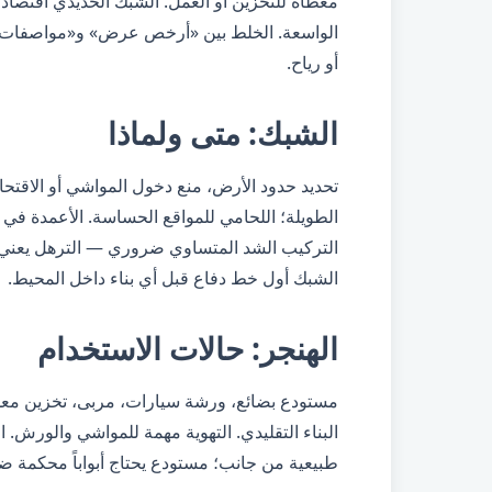
مغطاة للتخزين أو العمل. الشبك الحديدي اقتصاد
الواسعة. الخلط بين «أرخص عرض» و«مواصفات ص
أو رياح.
الشبك: متى ولماذا
تحديد حدود الأرض، منع دخول المواشي أو الاقتح
الطويلة؛ اللحامي للمواقع الحساسة. الأعمدة في 
التركيب الشد المتساوي ضروري — الترهل يعني 
الشبك أول خط دفاع قبل أي بناء داخل المحيط.
الهنجر: حالات الاستخدام
مستودع بضائع، ورشة سيارات، مربى، تخزين معدا
البناء التقليدي. التهوية مهمة للمواشي والورش.
طبيعية من جانب؛ مستودع يحتاج أبواباً محكمة ضد 