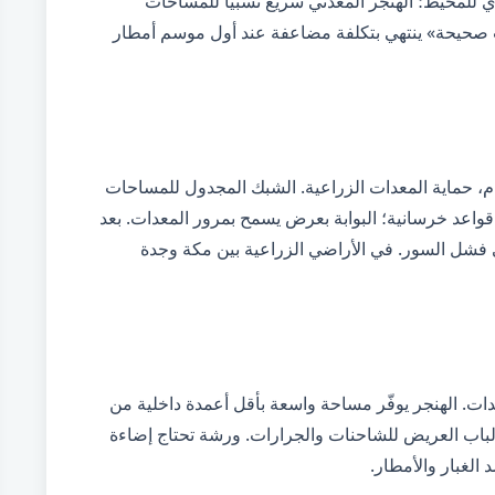
ي للمحيط؛ الهنجر المعدني سريع نسبياً للمساحات
حيحة» ينتهي بتكلفة مضاعفة عند أول موسم أمطار
ام، حماية المعدات الزراعية. الشبك المجدول للمساحات
قواعد خرسانية؛ البوابة بعرض يسمح بمرور المعدات. بعد
فشل السور. في الأراضي الزراعية بين مكة وجدة
ت. الهنجر يوفّر مساحة واسعة بأقل أعمدة داخلية من
 الباب العريض للشاحنات والجرارات. ورشة تحتاج إضاءة
الغبار والأمطار.