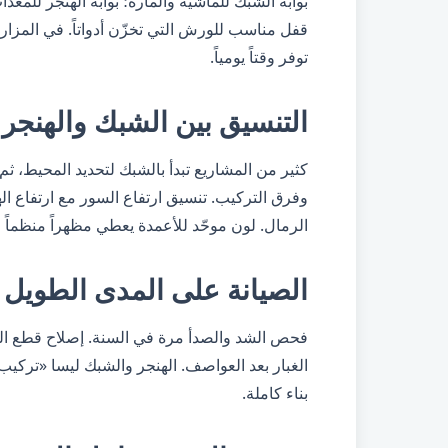
بوابة الشبك للماشية والمارة؛ بوابة الهنجر للمعدا
قفل مناسب للورش التي تخزّن أدواتاً. في المزار
توفر وقتاً يومياً.
التنسيق بين الشبك والهنجر
كثير من المشاريع تبدأ بالشبك لتحديد المحيط، ثم
وفرق التركيب. تنسيق ارتفاع السور مع ارتفاع ال
الرمال. لون موحّد للأعمدة يعطي مظهراً منظماً ل
الصيانة على المدى الطويل
فحص الشد والصدأ مرة في السنة. إصلاح قطع ال
الغبار بعد العواصف. الهنجر والشبك ليسا «تركي
بناء كاملة.