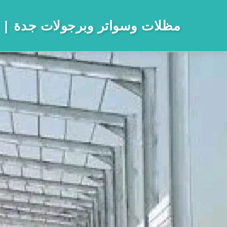
مظلات وسواتر وبرجولات جدة
 0533733315