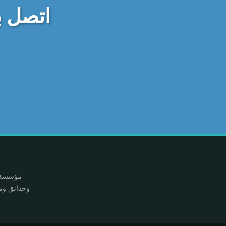
اتصل ب
مؤسسة م
وحدائق ومس