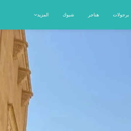
برجولات
هناجر
شبوك
المزيد