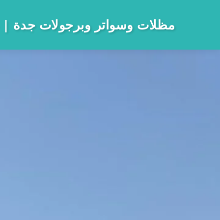
مظلات وسواتر وبرجولات جدة
 0533733315