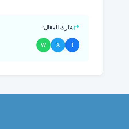
شارك المقال:
W
X
f