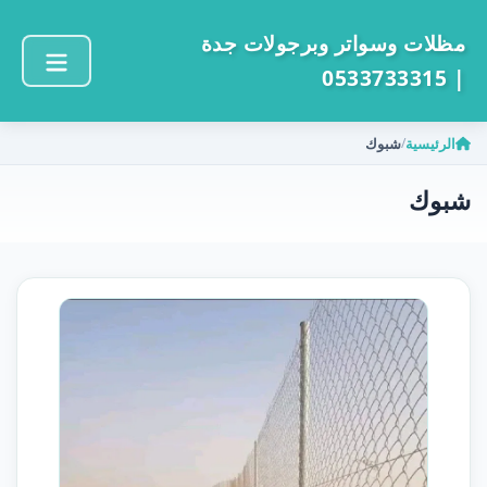
مظلات وسواتر وبرجولات جدة
| 0533733315
الرئيسية
شبوك
/
شبوك