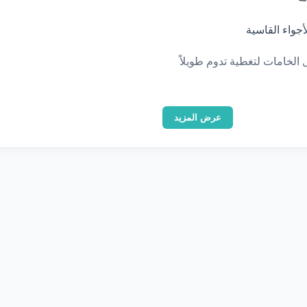
جواء القاسية
 الخامات لتغطية تدوم طويلاً
عرض المزيد
معرض الأعمال
صور من مشاريعنا
تصفّح نماذج حقيقية من تنفيذاتنا — اضغط على أي صورة للتكبير