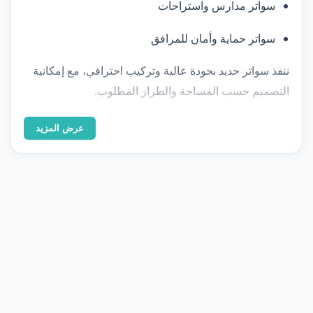
سواتر مدارس واستراحات
سواتر حماية وأمان للمرافق
ننفذ سواتر حديد بجودة عالية وتركيب احترافي، مع إمكانية
التصميم حسب المساحة والطراز المطلوب.
عرض المزيد
معرض الأعمال
صور من مشاريعنا
تصفّح نماذج حقيقية من تنفيذاتنا — اضغط على أي صورة
للتكبير