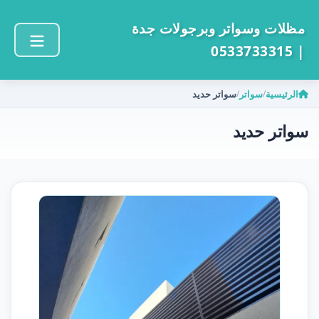
مظلات وسواتر وبرجولات جدة
| 0533733315
الرئيسية
سواتر
سواتر حديد
/
/
سواتر حديد