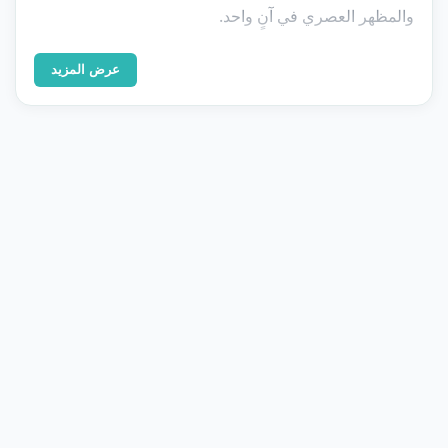
والمظهر العصري في آنٍ واحد.
عرض المزيد
معرض الأعمال
صور من مشاريعنا
تصفّح نماذج حقيقية من تنفيذاتنا — اضغط على أي صورة
للتكبير