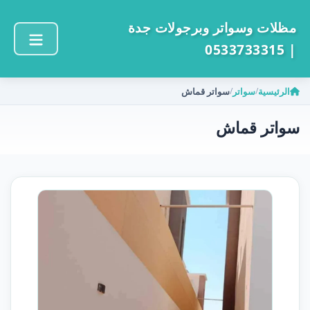
مظلات وسواتر وبرجولات جدة
| 0533733315
الرئيسية
سواتر
سواتر قماش
/
/
سواتر قماش